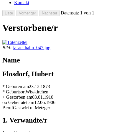
Kontakt
Datensatz 1 von 1
Verstorbene/r
Bild:
tz_ac_hahn_047.jpg
Name
Flosdorf, Hubert
* Geboren am
23.12.1873
* Geburtsort
Wisskirchen
+ Gestorben am
03.01.1910
oo Geheiratet am
12.06.1906
Beruf
Gastwirt u. Metzger
1. Verwandte/r