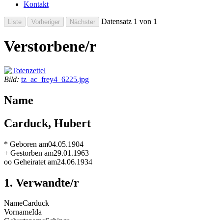
Kontakt
Datensatz 1 von 1
Verstorbene/r
Bild:
tz_ac_frey4_6225.jpg
Name
Carduck, Hubert
* Geboren am
04.05.1904
+ Gestorben am
29.01.1963
oo Geheiratet am
24.06.1934
1. Verwandte/r
Name
Carduck
Vorname
Ida