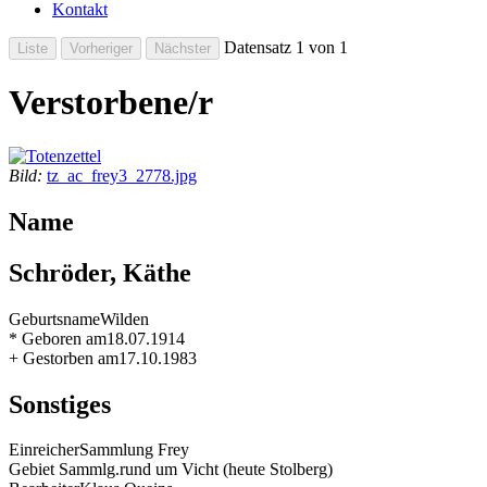
Kontakt
Datensatz 1 von 1
Verstorbene/r
Bild:
tz_ac_frey3_2778.jpg
Name
Schröder, Käthe
Geburtsname
Wilden
* Geboren am
18.07.1914
+ Gestorben am
17.10.1983
Sonstiges
Einreicher
Sammlung Frey
Gebiet Sammlg.
rund um Vicht (heute Stolberg)