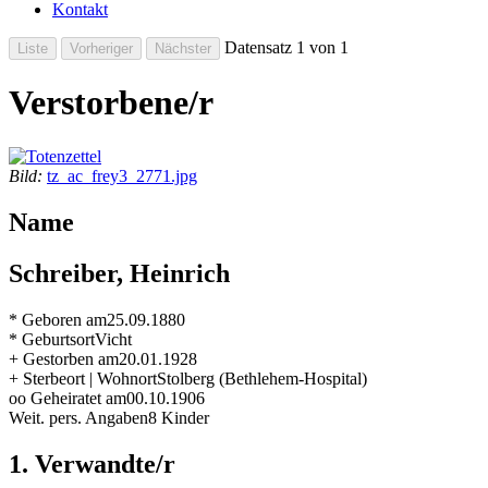
Kontakt
Datensatz 1 von 1
Verstorbene/r
Bild:
tz_ac_frey3_2771.jpg
Name
Schreiber, Heinrich
* Geboren am
25.09.1880
* Geburtsort
Vicht
+ Gestorben am
20.01.1928
+ Sterbeort | Wohnort
Stolberg (Bethlehem-Hospital)
oo Geheiratet am
00.10.1906
Weit. pers. Angaben
8 Kinder
1. Verwandte/r