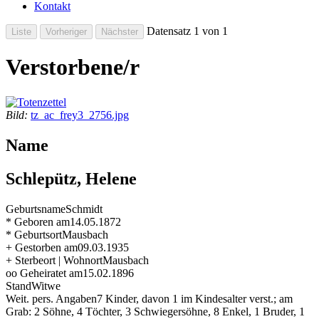
Kontakt
Datensatz 1 von 1
Verstorbene/r
Bild:
tz_ac_frey3_2756.jpg
Name
Schlepütz, Helene
Geburtsname
Schmidt
* Geboren am
14.05.1872
* Geburtsort
Mausbach
+ Gestorben am
09.03.1935
+ Sterbeort | Wohnort
Mausbach
oo Geheiratet am
15.02.1896
Stand
Witwe
Weit. pers. Angaben
7 Kinder, davon 1 im Kindesalter verst.; am
Grab: 2 Söhne, 4 Töchter, 3 Schwiegersöhne, 8 Enkel, 1 Bruder, 1