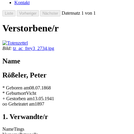
Kontakt
Datensatz 1 von 1
Verstorbene/r
Bild:
tz_ac_frey3_2734.jpg
Name
Rößeler, Peter
* Geboren am
08.07.1868
* Geburtsort
Vicht
+ Gestorben am
13.05.1941
oo Geheiratet am
1897
1. Verwandte/r
Name
Tings