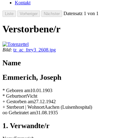
Kontakt
Datensatz 1 von 1
Verstorbene/r
Bild:
tz_ac_frey3_2608.jpg
Name
Emmerich, Joseph
* Geboren am
10.01.1903
* Geburtsort
Vicht
+ Gestorben am
27.12.1942
+ Sterbeort | Wohnort
Aachen (Luisenhospital)
oo Geheiratet am
31.08.1935
1. Verwandte/r