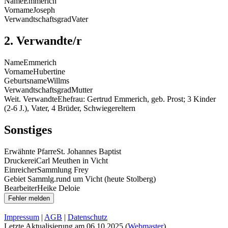
Name
Emmerich
Vorname
Joseph
Verwandtschaftsgrad
Vater
2. Verwandte/r
Name
Emmerich
Vorname
Hubertine
Geburtsname
Willms
Verwandtschaftsgrad
Mutter
Weit. Verwandte
Ehefrau: Gertrud Emmerich, geb. Prost; 3 Kinder
(2-6 J.), Vater, 4 Brüder, Schwiegereltern
Sonstiges
Erwähnte Pfarre
St. Johannes Baptist
Druckerei
Carl Meuthen in Vicht
Einreicher
Sammlung Frey
Gebiet Sammlg.
rund um Vicht (heute Stolberg)
Bearbeiter
Heike Deloie
Impressum
|
AGB
|
Datenschutz
Letzte Aktualisierung am
06.10.2025
(
Webmaster
)