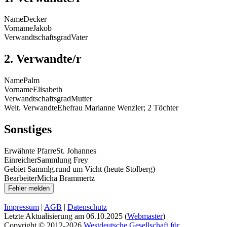
Name
Decker
Vorname
Jakob
Verwandtschaftsgrad
Vater
2. Verwandte/r
Name
Palm
Vorname
Elisabeth
Verwandtschaftsgrad
Mutter
Weit. Verwandte
Ehefrau Marianne Wenzler; 2 Töchter
Sonstiges
Erwähnte Pfarre
St. Johannes
Einreicher
Sammlung Frey
Gebiet Sammlg.
rund um Vicht (heute Stolberg)
Bearbeiter
Micha Brammertz
Impressum
|
AGB
|
Datenschutz
Letzte Aktualisierung am
06.10.2025
(
Webmaster
)
Copyright © 2012-2026
Westdeutsche Gesellschaft für