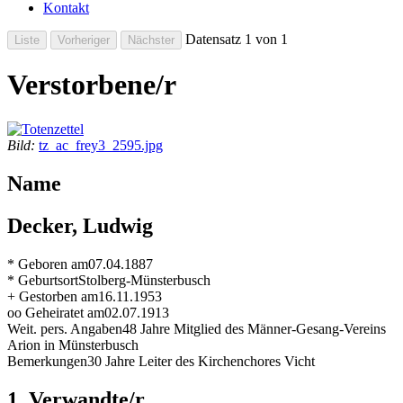
Kontakt
Datensatz 1 von 1
Verstorbene/r
Bild:
tz_ac_frey3_2595.jpg
Name
Decker, Ludwig
* Geboren am
07.04.1887
* Geburtsort
Stolberg-Münsterbusch
+ Gestorben am
16.11.1953
oo Geheiratet am
02.07.1913
Weit. pers. Angaben
48 Jahre Mitglied des Männer-Gesang-Vereins
Arion in Münsterbusch
Bemerkungen
30 Jahre Leiter des Kirchenchores Vicht
1. Verwandte/r