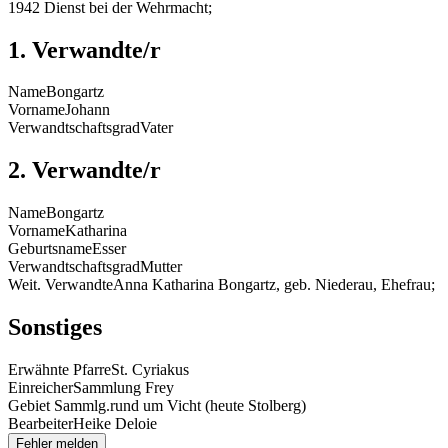
1942 Dienst bei der Wehrmacht;
1. Verwandte/r
Name
Bongartz
Vorname
Johann
Verwandtschaftsgrad
Vater
2. Verwandte/r
Name
Bongartz
Vorname
Katharina
Geburtsname
Esser
Verwandtschaftsgrad
Mutter
Weit. Verwandte
Anna Katharina Bongartz, geb. Niederau, Ehefrau;
Sonstiges
Erwähnte Pfarre
St. Cyriakus
Einreicher
Sammlung Frey
Gebiet Sammlg.
rund um Vicht (heute Stolberg)
Bearbeiter
Heike Deloie