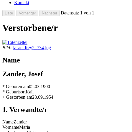
Kontakt
Datensatz 1 von 1
Verstorbene/r
Bild:
tz_ac_frey2_734.jpg
Name
Zander, Josef
* Geboren am
05.03.1900
* Geburtsort
Kall
+ Gestorben am
28.09.1954
1. Verwandte/r
Name
Zander
Vorname
Maria