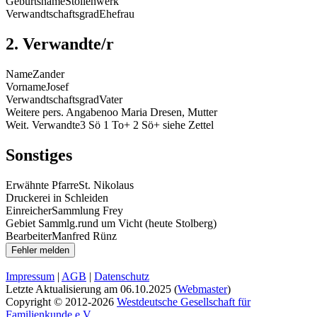
Geburtsname
Stollenwerk
Verwandtschaftsgrad
Ehefrau
2. Verwandte/r
Name
Zander
Vorname
Josef
Verwandtschaftsgrad
Vater
Weitere pers. Angaben
oo Maria Dresen, Mutter
Weit. Verwandte
3 Sö 1 To+ 2 Sö+ siehe Zettel
Sonstiges
Erwähnte Pfarre
St. Nikolaus
Druckerei
in Schleiden
Einreicher
Sammlung Frey
Gebiet Sammlg.
rund um Vicht (heute Stolberg)
Bearbeiter
Manfred Rünz
Impressum
|
AGB
|
Datenschutz
Letzte Aktualisierung am
06.10.2025
(
Webmaster
)
Copyright © 2012-2026
Westdeutsche Gesellschaft für
Familienkunde e.V.