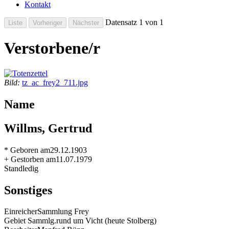
Kontakt
Datensatz 1 von 1
Verstorbene/r
Bild:
tz_ac_frey2_711.jpg
Name
Willms, Gertrud
* Geboren am
29.12.1903
+ Gestorben am
11.07.1979
Stand
ledig
Sonstiges
Einreicher
Sammlung Frey
Gebiet Sammlg.
rund um Vicht (heute Stolberg)