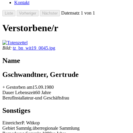
Kontakt
Datensatz 1 von 1
Verstorbene/r
Bild:
tz_bn_wit19_0045.jpg
Name
Gschwandtner, Gertrude
+ Gestorben am
15.09.1980
Dauer Lebenszeit
60 Jahre
Beruf
Installateur-und Geschäftsfrau
Sonstiges
Einreicher
P. Witkop
Gebiet Sammlg.
überregionale Sammlung