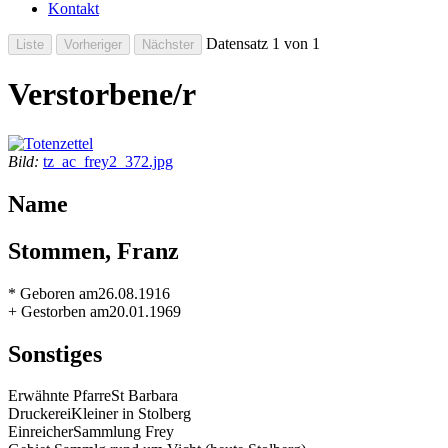
Kontakt
Datensatz 1 von 1
Verstorbene/r
Bild:
tz_ac_frey2_372.jpg
Name
Stommen, Franz
* Geboren am
26.08.1916
+ Gestorben am
20.01.1969
Sonstiges
Erwähnte Pfarre
St Barbara
Druckerei
Kleiner in Stolberg
Einreicher
Sammlung Frey