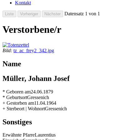
Kontakt
Datensatz 1 von 1
Verstorbene/r
Bild:
tz_ac_frey2_342.jpg
Name
Müller, Johann Josef
* Geboren am
24.06.1879
* Geburtsort
Gressenich
+ Gestorben am
11.04.1964
+ Sterbeort | Wohnort
Gressenich
Sonstiges
Erwähnte Pfarre
Laurentius