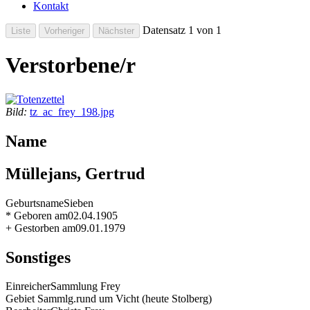
Kontakt
Datensatz 1 von 1
Verstorbene/r
Bild:
tz_ac_frey_198.jpg
Name
Müllejans, Gertrud
Geburtsname
Sieben
* Geboren am
02.04.1905
+ Gestorben am
09.01.1979
Sonstiges
Einreicher
Sammlung Frey
Gebiet Sammlg.
rund um Vicht (heute Stolberg)