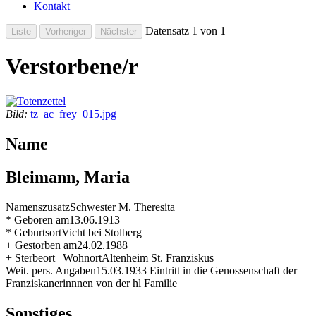
Kontakt
Datensatz 1 von 1
Verstorbene/r
Bild:
tz_ac_frey_015.jpg
Name
Bleimann, Maria
Namenszusatz
Schwester M. Theresita
* Geboren am
13.06.1913
* Geburtsort
Vicht bei Stolberg
+ Gestorben am
24.02.1988
+ Sterbeort | Wohnort
Altenheim St. Franziskus
Weit. pers. Angaben
15.03.1933 Eintritt in die Genossenschaft der
Franziskanerinnnen von der hl Familie
Sonstiges