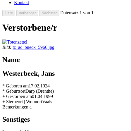
Kontakt
Datensatz 1 von 1
Verstorbene/r
Bild:
tz_ac_bueck_5966.jpg
Name
Westerbeek, Jans
* Geboren am
17.02.1924
* Geburtsort
Darp (Drenthe)
+ Gestorben am
01.04.1999
+ Sterbeort | Wohnort
Vaals
Bemerkungen
ja
Sonstiges