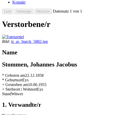
Kontakt
Datensatz 1 von 1
Verstorbene/r
Bild:
tz_ac_bueck_5882.jpg
Name
Stommen, Johannes Jacobus
* Geboren am
22.12.1858
* Geburtsort
Eys
+ Gestorben am
10.06.1955
+ Sterbeort | Wohnort
Eys
Stand
Witwer
1. Verwandte/r