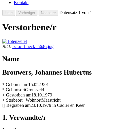
Kontakt
Datensatz 1 von 1
Verstorbene/r
Bild:
tz_ac_bueck_5646.jpg
Name
Brouwers, Johannes Hubertus
* Geboren am
15.05.1901
* Geburtsort
Gronsveld
+ Gestorben am
18.10.1979
+ Sterbeort | Wohnort
Maastricht
[] Begraben am
23.10.1979 in Cadier en Keer
1. Verwandte/r