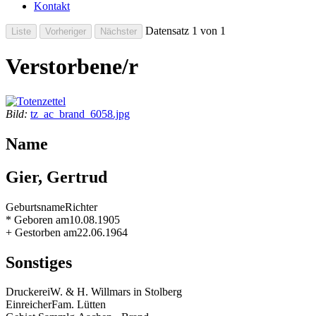
Kontakt
Datensatz 1 von 1
Verstorbene/r
Bild:
tz_ac_brand_6058.jpg
Name
Gier, Gertrud
Geburtsname
Richter
* Geboren am
10.08.1905
+ Gestorben am
22.06.1964
Sonstiges
Druckerei
W. & H. Willmars in Stolberg
Einreicher
Fam. Lütten