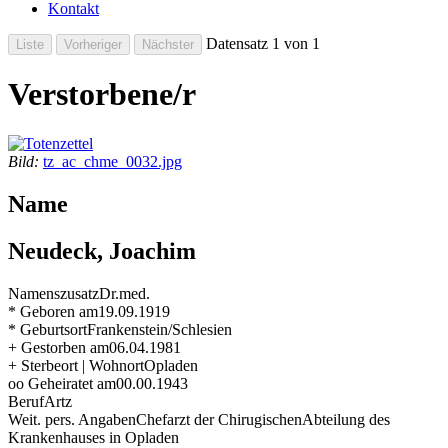
Kontakt
Datensatz 1 von 1
Verstorbene/r
Bild:
tz_ac_chme_0032.jpg
Name
Neudeck, Joachim
Namenszusatz
Dr.med.
* Geboren am
19.09.1919
* Geburtsort
Frankenstein/Schlesien
+ Gestorben am
06.04.1981
+ Sterbeort | Wohnort
Opladen
oo Geheiratet am
00.00.1943
Beruf
Artz
Weit. pers. Angaben
Chefarzt der ChirugischenAbteilung des
Krankenhauses in Opladen