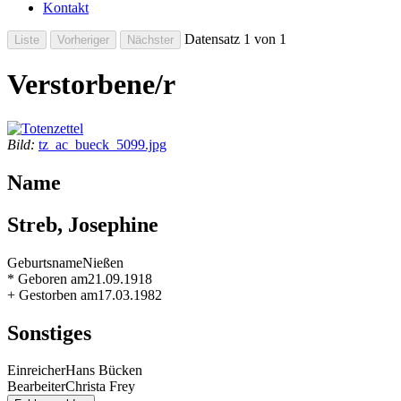
Kontakt
Datensatz 1 von 1
Verstorbene/r
Bild:
tz_ac_bueck_5099.jpg
Name
Streb, Josephine
Geburtsname
Nießen
* Geboren am
21.09.1918
+ Gestorben am
17.03.1982
Sonstiges
Einreicher
Hans Bücken
Bearbeiter
Christa Frey