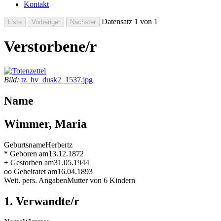
Kontakt
Datensatz 1 von 1
Verstorbene/r
Bild:
tz_hv_dusk2_1537.jpg
Name
Wimmer, Maria
Geburtsname
Herbertz
* Geboren am
13.12.1872
+ Gestorben am
31.05.1944
oo Geheiratet am
16.04.1893
Weit. pers. Angaben
Mutter von 6 Kindern
1. Verwandte/r