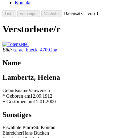
Kontakt
Datensatz 1 von 1
Verstorbene/r
Bild:
tz_ac_bueck_4709.jpg
Name
Lambertz, Helena
Geburtsname
Vanwersch
* Geboren am
12.09.1912
+ Gestorben am
15.01.2000
Sonstiges
Erwähnte Pfarre
St. Konrad
Einreicher
Hans Bücken