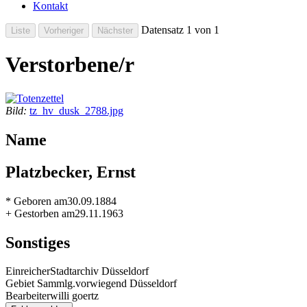
Kontakt
Datensatz 1 von 1
Verstorbene/r
Bild:
tz_hv_dusk_2788.jpg
Name
Platzbecker, Ernst
* Geboren am
30.09.1884
+ Gestorben am
29.11.1963
Sonstiges
Einreicher
Stadtarchiv Düsseldorf
Gebiet Sammlg.
vorwiegend Düsseldorf
Bearbeiter
willi goertz