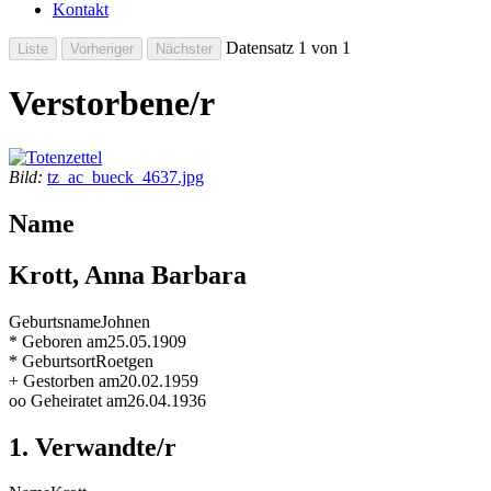
Kontakt
Datensatz 1 von 1
Verstorbene/r
Bild:
tz_ac_bueck_4637.jpg
Name
Krott, Anna Barbara
Geburtsname
Johnen
* Geboren am
25.05.1909
* Geburtsort
Roetgen
+ Gestorben am
20.02.1959
oo Geheiratet am
26.04.1936
1. Verwandte/r