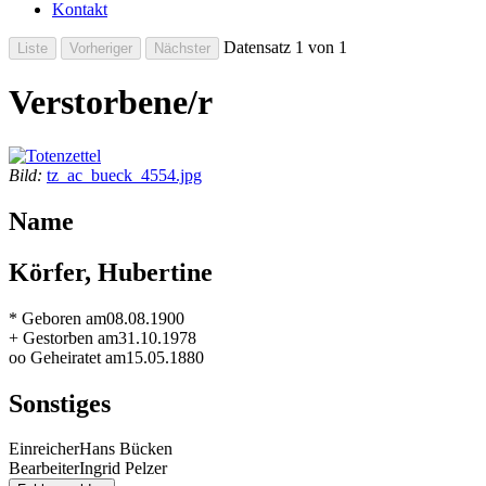
Kontakt
Datensatz 1 von 1
Verstorbene/r
Bild:
tz_ac_bueck_4554.jpg
Name
Körfer, Hubertine
* Geboren am
08.08.1900
+ Gestorben am
31.10.1978
oo Geheiratet am
15.05.1880
Sonstiges
Einreicher
Hans Bücken
Bearbeiter
Ingrid Pelzer