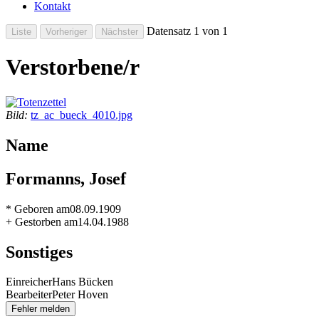
Kontakt
Datensatz 1 von 1
Verstorbene/r
Bild:
tz_ac_bueck_4010.jpg
Name
Formanns, Josef
* Geboren am
08.09.1909
+ Gestorben am
14.04.1988
Sonstiges
Einreicher
Hans Bücken
Bearbeiter
Peter Hoven