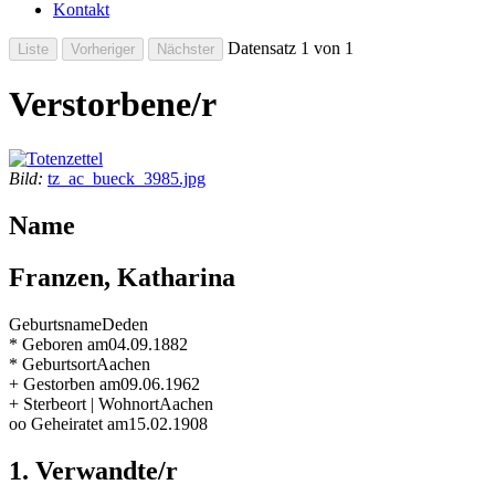
Kontakt
Datensatz 1 von 1
Verstorbene/r
Bild:
tz_ac_bueck_3985.jpg
Name
Franzen, Katharina
Geburtsname
Deden
* Geboren am
04.09.1882
* Geburtsort
Aachen
+ Gestorben am
09.06.1962
+ Sterbeort | Wohnort
Aachen
oo Geheiratet am
15.02.1908
1. Verwandte/r