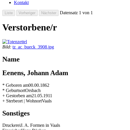
Kontakt
Datensatz 1 von 1
Verstorbene/r
Bild:
tz_ac_bueck_3908.jpg
Name
Eenens, Johann Adam
* Geboren am
00.00.1862
* Geburtsort
Orsbach
+ Gestorben am
21.05.1911
+ Sterbeort | Wohnort
Vaals
Sonstiges
Druckerei
J. A. Formen in Vaals