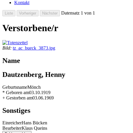
Kontakt
Datensatz 1 von 1
Verstorbene/r
Bild:
tz_ac_bueck_3873.jpg
Name
Dautzenberg, Henny
Geburtsname
Mönch
* Geboren am
03.10.1919
+ Gestorben am
03.06.1969
Sonstiges
Einreicher
Hans Bücken
Bearbeiter
Klaus Queins