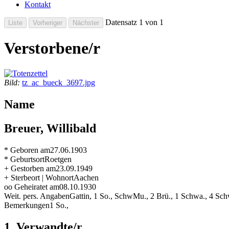
Kontakt
Datensatz 1 von 1
Verstorbene/r
Bild:
tz_ac_bueck_3697.jpg
Name
Breuer, Willibald
* Geboren am
27.06.1903
* Geburtsort
Roetgen
+ Gestorben am
23.09.1949
+ Sterbeort | Wohnort
Aachen
oo Geheiratet am
08.10.1930
Weit. pers. Angaben
Gattin, 1 So., SchwMu., 2 Brü., 1 Schwa., 4 Sc
Bemerkungen
1 So.,
1. Verwandte/r