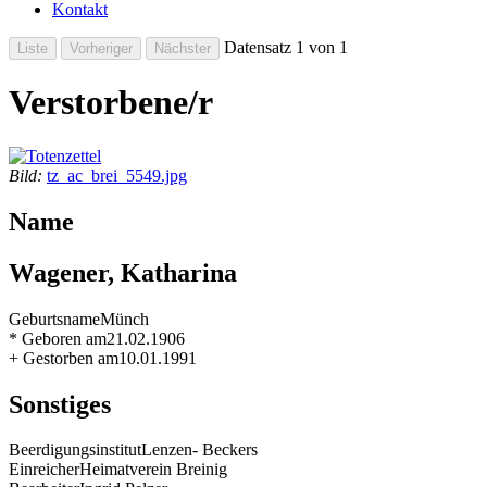
Kontakt
Datensatz 1 von 1
Verstorbene/r
Bild:
tz_ac_brei_5549.jpg
Name
Wagener, Katharina
Geburtsname
Münch
* Geboren am
21.02.1906
+ Gestorben am
10.01.1991
Sonstiges
Beerdigungsinstitut
Lenzen- Beckers
Einreicher
Heimatverein Breinig