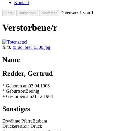
Kontakt
Datensatz 1 von 1
Verstorbene/r
Bild:
tz_ac_brei_5300.jpg
Name
Redder, Gertrud
* Geboren am
03.04.1906
* Geburtsort
Breinig
+ Gestorben am
21.12.1964
Sonstiges
Erwähnte Pfarre
Barbara
Druckerei
Coir-Druck