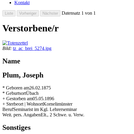
Kontakt
Datensatz 1 von 1
Verstorbene/r
Bild:
tz_ac_brei_5274.jpg
Name
Plum, Joseph
* Geboren am
26.02.1875
* Geburtsort
Übach
+ Gestorben am
05.05.1896
+ Sterbeort | Wohnort
Kornelimünster
Beruf
Seminarist im Kgl. Lehrerseminar
Weit. pers. Angaben
Elt., 2 Schwe. u. Verw.
Sonstiges