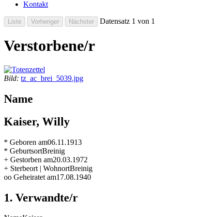
Kontakt
Datensatz 1 von 1
Verstorbene/r
Bild:
tz_ac_brei_5039.jpg
Name
Kaiser, Willy
* Geboren am
06.11.1913
* Geburtsort
Breinig
+ Gestorben am
20.03.1972
+ Sterbeort | Wohnort
Breinig
oo Geheiratet am
17.08.1940
1. Verwandte/r