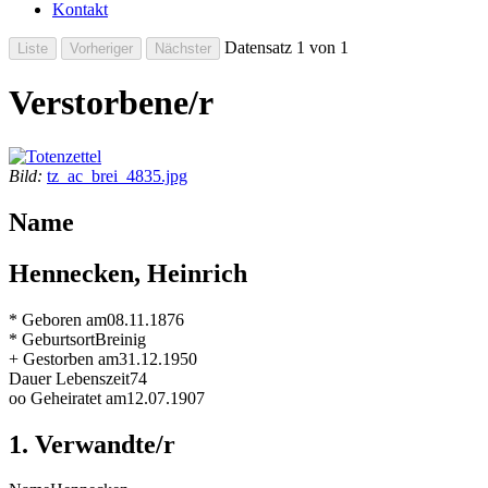
Kontakt
Datensatz 1 von 1
Verstorbene/r
Bild:
tz_ac_brei_4835.jpg
Name
Hennecken, Heinrich
* Geboren am
08.11.1876
* Geburtsort
Breinig
+ Gestorben am
31.12.1950
Dauer Lebenszeit
74
oo Geheiratet am
12.07.1907
1. Verwandte/r