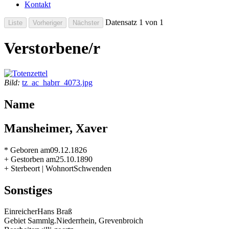
Kontakt
Datensatz 1 von 1
Verstorbene/r
Bild:
tz_ac_habrr_4073.jpg
Name
Mansheimer, Xaver
* Geboren am
09.12.1826
+ Gestorben am
25.10.1890
+ Sterbeort | Wohnort
Schwenden
Sonstiges
Einreicher
Hans Braß
Gebiet Sammlg.
Niederrhein, Grevenbroich