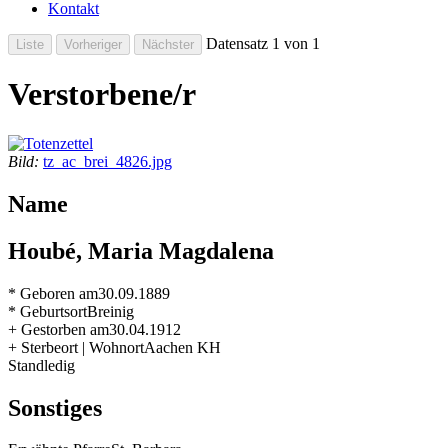
Kontakt
Datensatz 1 von 1
Verstorbene/r
Bild:
tz_ac_brei_4826.jpg
Name
Houbé, Maria Magdalena
* Geboren am
30.09.1889
* Geburtsort
Breinig
+ Gestorben am
30.04.1912
+ Sterbeort | Wohnort
Aachen KH
Stand
ledig
Sonstiges