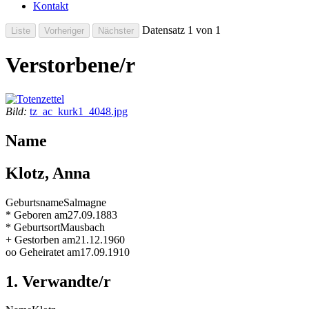
Kontakt
Datensatz 1 von 1
Verstorbene/r
Bild:
tz_ac_kurk1_4048.jpg
Name
Klotz, Anna
Geburtsname
Salmagne
* Geboren am
27.09.1883
* Geburtsort
Mausbach
+ Gestorben am
21.12.1960
oo Geheiratet am
17.09.1910
1. Verwandte/r