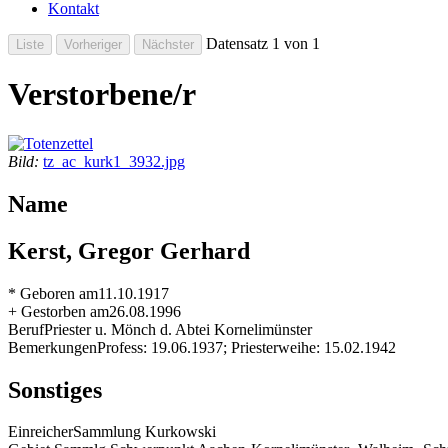
Kontakt
Datensatz 1 von 1
Verstorbene/r
Bild:
tz_ac_kurk1_3932.jpg
Name
Kerst, Gregor Gerhard
* Geboren am
11.10.1917
+ Gestorben am
26.08.1996
Beruf
Priester u. Mönch d. Abtei Kornelimünster
Bemerkungen
Profess: 19.06.1937; Priesterweihe: 15.02.1942
Sonstiges
Einreicher
Sammlung Kurkowski