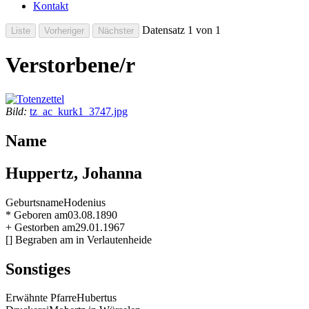
Kontakt
Datensatz 1 von 1
Verstorbene/r
Bild:
tz_ac_kurk1_3747.jpg
Name
Huppertz, Johanna
Geburtsname
Hodenius
* Geboren am
03.08.1890
+ Gestorben am
29.01.1967
[] Begraben am
in Verlautenheide
Sonstiges
Erwähnte Pfarre
Hubertus