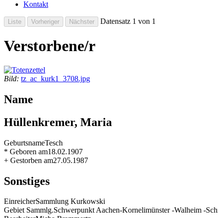
Kontakt
Datensatz 1 von 1
Verstorbene/r
Bild:
tz_ac_kurk1_3708.jpg
Name
Hüllenkremer, Maria
Geburtsname
Tesch
* Geboren am
18.02.1907
+ Gestorben am
27.05.1987
Sonstiges
Einreicher
Sammlung Kurkowski
Gebiet Sammlg.
Schwerpunkt Aachen-Kornelimünster -Walheim -Schm