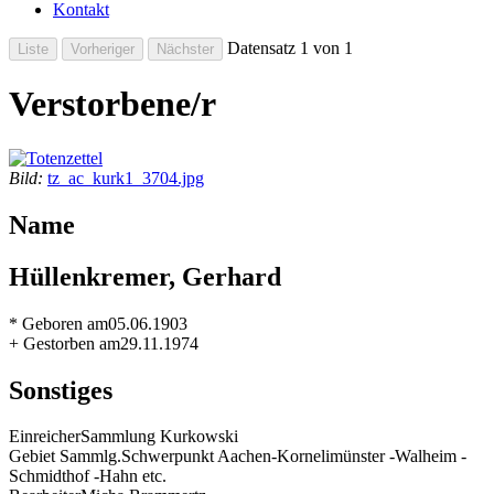
Kontakt
Datensatz 1 von 1
Verstorbene/r
Bild:
tz_ac_kurk1_3704.jpg
Name
Hüllenkremer, Gerhard
* Geboren am
05.06.1903
+ Gestorben am
29.11.1974
Sonstiges
Einreicher
Sammlung Kurkowski
Gebiet Sammlg.
Schwerpunkt Aachen-Kornelimünster -Walheim -
Schmidthof -Hahn etc.