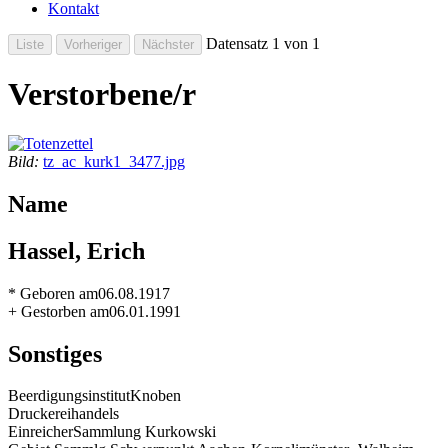
Kontakt
Datensatz 1 von 1
Verstorbene/r
Bild:
tz_ac_kurk1_3477.jpg
Name
Hassel, Erich
* Geboren am
06.08.1917
+ Gestorben am
06.01.1991
Sonstiges
Beerdigungsinstitut
Knoben
Druckerei
handels
Einreicher
Sammlung Kurkowski