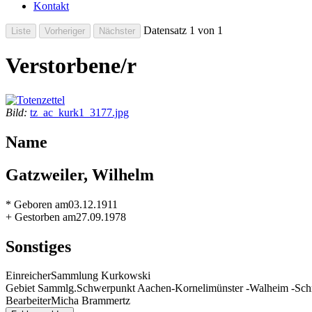
Kontakt
Datensatz 1 von 1
Verstorbene/r
Bild:
tz_ac_kurk1_3177.jpg
Name
Gatzweiler, Wilhelm
* Geboren am
03.12.1911
+ Gestorben am
27.09.1978
Sonstiges
Einreicher
Sammlung Kurkowski
Gebiet Sammlg.
Schwerpunkt Aachen-Kornelimünster -Walheim -Schm
Bearbeiter
Micha Brammertz