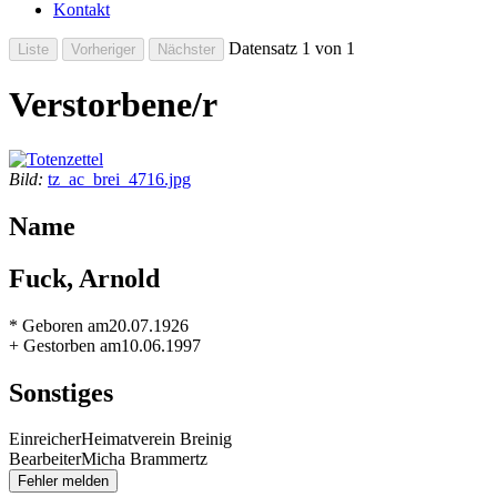
Kontakt
Datensatz 1 von 1
Verstorbene/r
Bild:
tz_ac_brei_4716.jpg
Name
Fuck, Arnold
* Geboren am
20.07.1926
+ Gestorben am
10.06.1997
Sonstiges
Einreicher
Heimatverein Breinig
Bearbeiter
Micha Brammertz