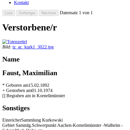
Kontakt
Datensatz 1 von 1
Verstorbene/r
Bild:
tz_ac_kurk1_3022.jpg
Name
Faust, Maximilian
* Geboren am
15.02.1892
+ Gestorben am
01.10.1974
[] Begraben am
in Kornelimünster
Sonstiges
Einreicher
Sammlung Kurkowski
Gebiet Sammlg.
Schwerpunkt Aachen-Kornelimünster -Walheim -