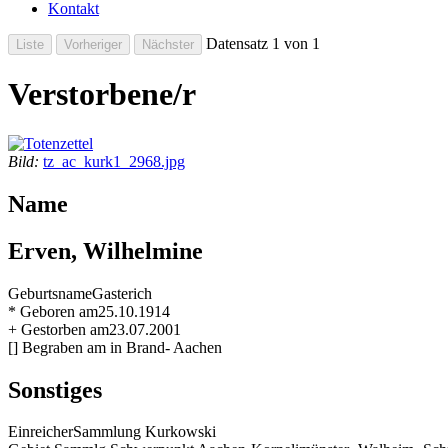
Kontakt
Datensatz 1 von 1
Verstorbene/r
Bild:
tz_ac_kurk1_2968.jpg
Name
Erven, Wilhelmine
Geburtsname
Gasterich
* Geboren am
25.10.1914
+ Gestorben am
23.07.2001
[] Begraben am
in Brand- Aachen
Sonstiges
Einreicher
Sammlung Kurkowski