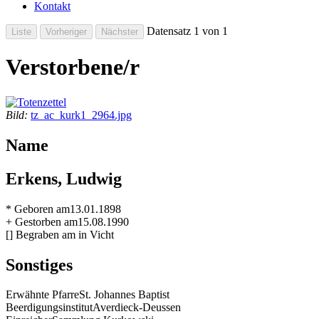
Kontakt
Datensatz 1 von 1
Verstorbene/r
Bild:
tz_ac_kurk1_2964.jpg
Name
Erkens, Ludwig
* Geboren am
13.01.1898
+ Gestorben am
15.08.1990
[] Begraben am
in Vicht
Sonstiges
Erwähnte Pfarre
St. Johannes Baptist
Beerdigungsinstitut
Averdieck-Deussen